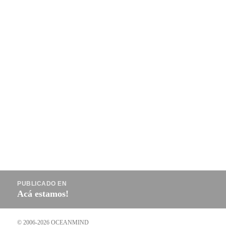
Navegación
PUBLICADO EN
de
Acá estamos!
entradas
© 2006-2026 OCEANMIND