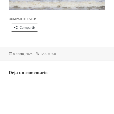
COMPARTE ESTO:
Compartir
Publicado
Tamaño
5 enero, 2025
1200 × 800
el
completo
Deja un comentario