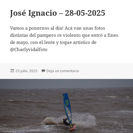
José Ignacio – 28-05-2025
Vamos a ponernos al día! Acá van unas fotos
distintas del pampero re violento que entró a fines
de mayo, con el lente y toque artístico de
@Charlyvidalfoto
Publicado
on José Ignacio – 28-05-2025
23 julio, 2025
Deja un comentario
el