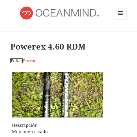
MENÚ
Y
OCEANMIND
WIDGETS
Powerex 4.60 RDM
Editar
Borrar
Descripción
Muy buen estado