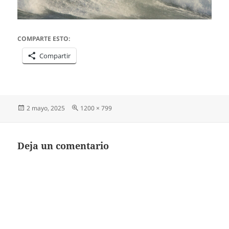
COMPARTE ESTO:
Compartir
Publicado
Tamaño
2 mayo, 2025
1200 × 799
el
completo
Deja un comentario