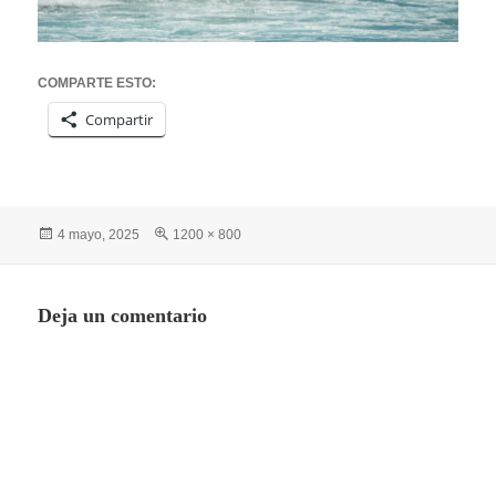
COMPARTE ESTO:
Compartir
Publicado
Tamaño
4 mayo, 2025
1200 × 800
el
completo
Deja un comentario