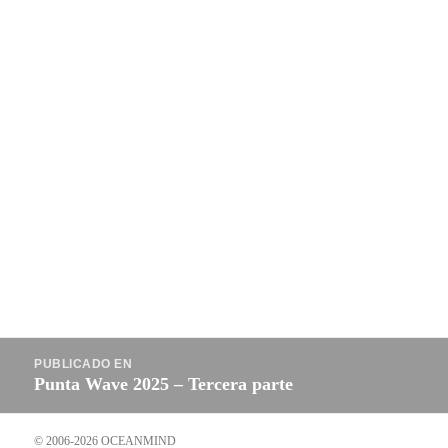
Navegación
PUBLICADO EN
de
Punta Wave 2025 – Tercera parte
entradas
© 2006-2026 OCEANMIND