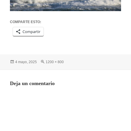
COMPARTE ESTO:
Compartir
Publicado
Tamaño
4 mayo, 2025
1200 × 800
el
completo
Deja un comentario