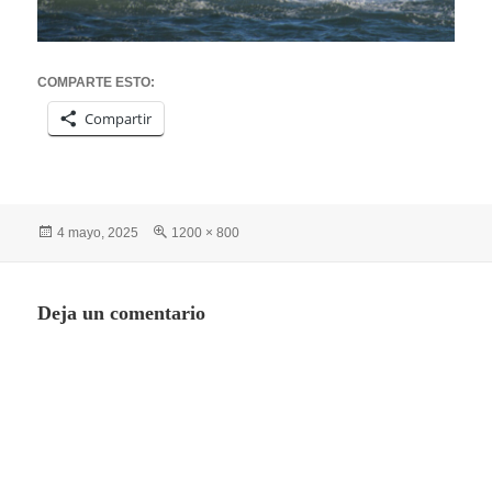
COMPARTE ESTO:
Compartir
Publicado
Tamaño
4 mayo, 2025
1200 × 800
el
completo
Deja un comentario