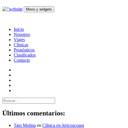
Saltar
al
Menú y widgets
contenido
OCEANMIND
Windsurf en Uruguay
Inicio
Nosotros
Viajes
Clínicas
Pronósticos
Clasificados
Contacto
Facebook
Instagram
Twitter
Vimeo
Feed
Buscar:
Últimos comentarios:
Tato Molina
en
Clínica en Jericoacoara